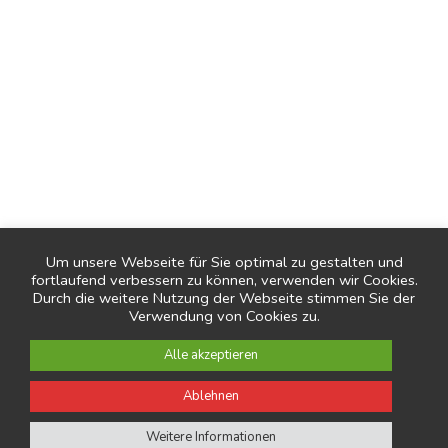
Simplicity is the ultimate sophistication.
LEONARDO DA VINCI
Um unsere Webseite für Sie optimal zu gestalten und
fortlaufend verbessern zu können, verwenden wir Cookies.
NEXT
Durch die weitere Nutzung der Webseite stimmen Sie der
Verwendung von Cookies zu.
Alle akzeptieren
Ablehnen
Weitere Informationen