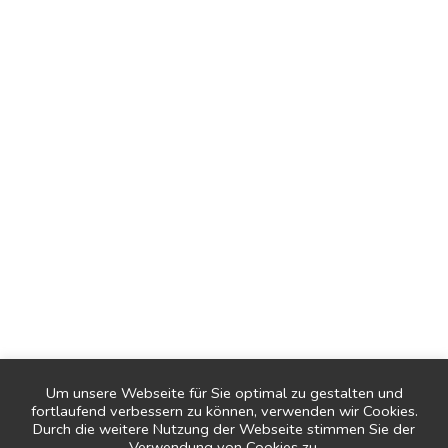
Share
Facebook
Twitter
Pinterest
Google
Linkedin
3
PREV
Um unsere Webseite für Sie optimal zu gestalten und
fortlaufend verbessern zu können, verwenden wir Cookies.
Durch die weitere Nutzung der Webseite stimmen Sie der
NEXT
Verwendung von Cookies zu.