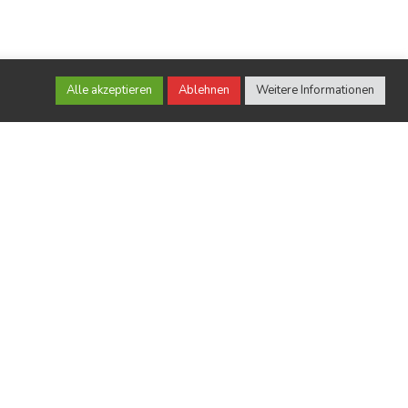
Dedicated support team is here to
s the
help you. Just when you need it!
ign.
Alle akzeptieren
Ablehnen
Weitere Informationen