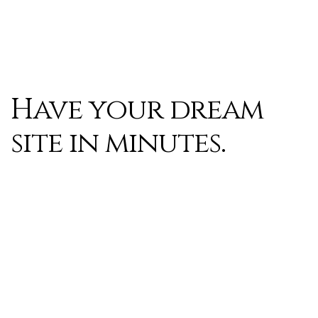
Have your dream
site in minutes.
The most powerful yet the easiest theme ever.
No Coding Skills
Live we
Required