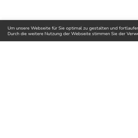
Customize 
Build any site you can imagine with no
see the res
coding skills. Sky is the limit!
Um unsere Webseite für Sie optimal zu gestalten und fortlaufe
Durch die weitere Nutzung der Webseite stimmen Sie der Verw
INTRODUCING BOO UNIVERSE.
T
h
e
F
u
t
u
r
e
o
f
T
Don’t waste your time on boring shortc
200 modular content blocks to provide 